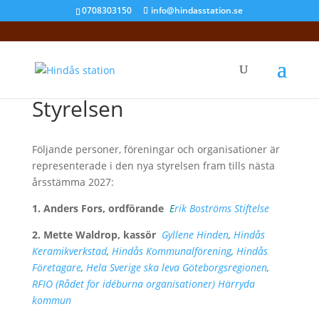
0708303150
info@hindasstation.se
Styrelsen
Följande personer, föreningar och organisationer är
representerade i den nya styrelsen fram tills nästa
årsstämma 2027:
1. Anders Fors, ordförande
E
rik Boströms Stiftelse
2. Mette Waldrop, kassör
Gyllene Hinden
,
Hindås
Keramikverkstad
,
Hindås Kommunalförening
,
Hindås
Företagare
,
Hela Sverige ska leva Göteborgsregionen
,
RFIO (Rådet för idéburna organisationer) Härryda
kommun