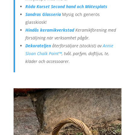
Röda Korset Second hand och Mötesplats
Sandras Glasseria
Mysig och generös
glasskiosk!
Hindås keramikverkstad
Keramikförening med
försäljning när verksamhet pågår.
Dekorateljen
återförsäljare (stockist) av
Annie
Sloan Chalk Paint™
, tvål, parfym, doftljus, te,
kläder och accessoarer.