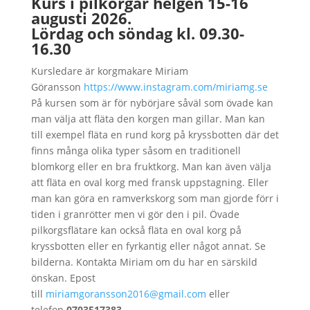
Kurs i pilkorgar helgen 15-16
augusti 2026.
Lördag och söndag kl. 09.30-
16.30
Kursledare är korgmakare Miriam
Göransson
https://www.instagram.com/miriamg.se
På kursen som är för nybörjare såväl som övade kan
man välja att fläta den korgen man gillar. Man kan
till exempel fläta en rund korg på kryssbotten där det
finns många olika typer såsom en traditionell
blomkorg eller en bra fruktkorg. Man kan även välja
att fläta en oval korg med fransk uppstagning. Eller
man kan göra en ramverkskorg som man gjorde förr i
tiden i granrötter men vi gör den i pil. Övade
pilkorgsflätare kan också fläta en oval korg på
kryssbotten eller en fyrkantig eller något annat. Se
bilderna. Kontakta Miriam om du har en särskild
önskan. Epost
till
miriamgoransson2016@gmail.com
eller
telefon
0703517383