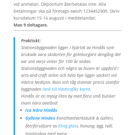
vid anmälan. Depositum återbetalas inte. Alla
betalningar ska på företags-swish 1234452900. Skriv
kursdatum 15-16 augusti i meddelandet.
Max 9 deltagare.
Praktiskt:
Stationsbyggnaden ligger i hjärtat av Hindås som
brukade vara skidorten för göteborgare dengång det
var snö varje vinter för 100 år sedan.
Stationsbyggnaden och några av husen är uppförd i
arts-and-craft stilen och hela byn ligger vackert vid
Västra Nedsjön. Buss och tåg stannar precis utanför
byggnaden
länk till Västtrafiks karta.
Hindås är en mysig liten by med flera små butiker
inom nära avstånd:
Ica Nära Hindås
Gyllene Hinden
Konsthantverksbutik & Galleri,
återförsäljare av
Kling glass
, honung, ägg, tvål,
linoljesåpa med mera.