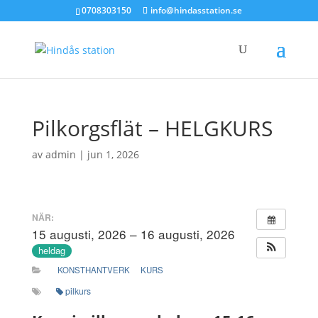
0708303150
info@hindasstation.se
Pilkorgsflät – HELGKURS
av
admin
|
jun 1, 2026
NÄR:
15 augusti, 2026 – 16 augusti, 2026
heldag
KONSTHANTVERK
KURS
pilkurs