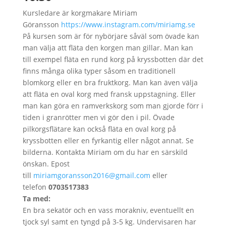
Kursledare är korgmakare Miriam
Göransson
https://www.instagram.com/miriamg.se
På kursen som är för nybörjare såväl som övade kan
man välja att fläta den korgen man gillar. Man kan
till exempel fläta en rund korg på kryssbotten där det
finns många olika typer såsom en traditionell
blomkorg eller en bra fruktkorg. Man kan även välja
att fläta en oval korg med fransk uppstagning. Eller
man kan göra en ramverkskorg som man gjorde förr i
tiden i granrötter men vi gör den i pil. Övade
pilkorgsflätare kan också fläta en oval korg på
kryssbotten eller en fyrkantig eller något annat. Se
bilderna. Kontakta Miriam om du har en särskild
önskan. Epost
till
miriamgoransson2016@gmail.com
eller
telefon
0703517383
Ta med:
En bra sekatör och en vass morakniv, eventuellt en
tjock syl samt en tyngd på 3-5 kg. Undervisaren har