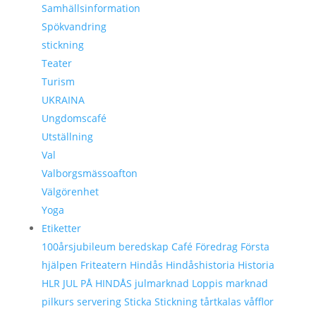
Samhällsinformation
Spökvandring
stickning
Teater
Turism
UKRAINA
Ungdomscafé
Utställning
Val
Valborgsmässoafton
Välgörenhet
Yoga
Etiketter
100årsjubileum
beredskap
Café
Föredrag
Första
hjälpen
Friteatern
Hindås
Hindåshistoria
Historia
HLR
JUL PÅ HINDÅS
julmarknad
Loppis
marknad
pilkurs
servering
Sticka
Stickning
tårtkalas
våfflor