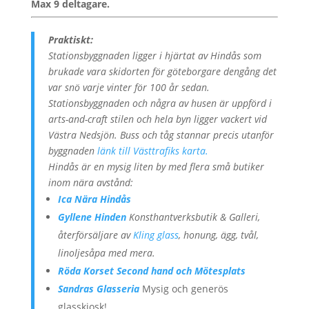
Max 9 deltagare.
Praktiskt:
Stationsbyggnaden ligger i hjärtat av Hindås som
brukade vara skidorten för göteborgare dengång det
var snö varje vinter för 100 år sedan.
Stationsbyggnaden och några av husen är uppförd i
arts-and-craft stilen och hela byn ligger vackert vid
Västra Nedsjön. Buss och tåg stannar precis utanför
byggnaden
länk till Västtrafiks karta.
Hindås är en mysig liten by med flera små butiker
inom nära avstånd:
Ica Nära Hindås
Gyllene Hinden
Konsthantverksbutik & Galleri,
återförsäljare av
Kling glass
, honung, ägg, tvål,
linoljesåpa med mera.
Röda Korset Second hand och Mötesplats
Sandras Glasseria
Mysig och generös
glasskiosk!