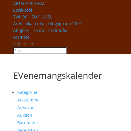
ARTSCAPE SAGA
Språkcafé
TVÅ OCH EN FLYGEL
Årets lokala utvecklingsgrupp 2019
Att göra – To do – in Hindås
Årsmöte
Välj en sida
EVenemangskalender
Kategorier
Årsstämma
Artscape
Auktion
Barnteater
Beredskap